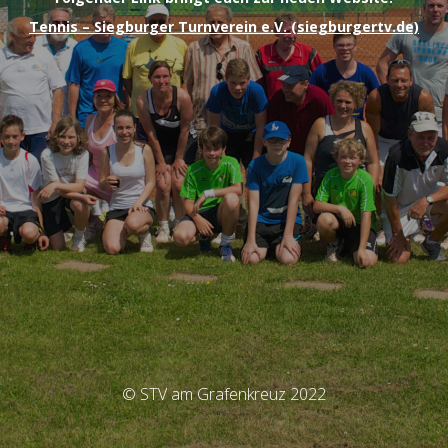
Tennis – Siegburger Turnverein e.V. (siegburgertv.de)
© STV am Grafenkreuz 2022