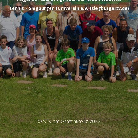
Tennis – Siegburger Turnverein e.V. (siegburgertv.de)
© STV am Grafenkreuz 2022