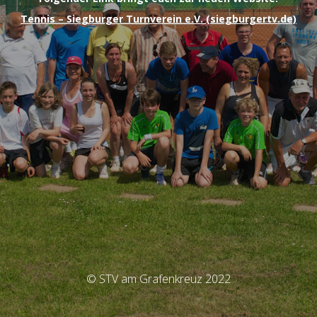
Tennis – Siegburger Turnverein e.V. (siegburgertv.de)
© STV am Grafenkreuz 2022