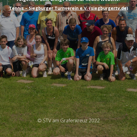
Tennis – Siegburger Turnverein e.V. (siegburgertv.de)
© STV am Grafenkreuz 2022