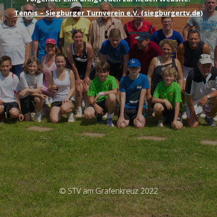
Tennis – Siegburger Turnverein e.V. (siegburgertv.de)
© STV am Grafenkreuz 2022