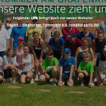
sere Website zieht u
Folgender Link bringt euch zur neuen Website:
Tennis – Siegburger Turnverein e.V. (siegburgertv.de)